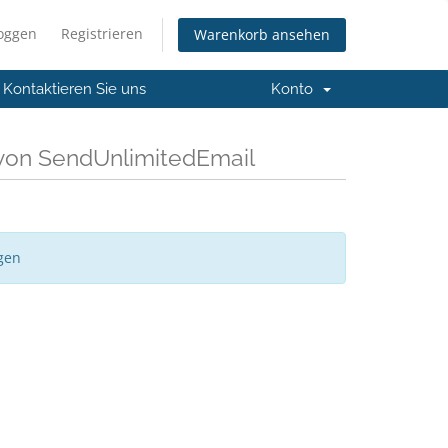
loggen
Registrieren
Warenkorb ansehen
Kontaktieren Sie uns
Konto
von SendUnlimitedEmail
gen