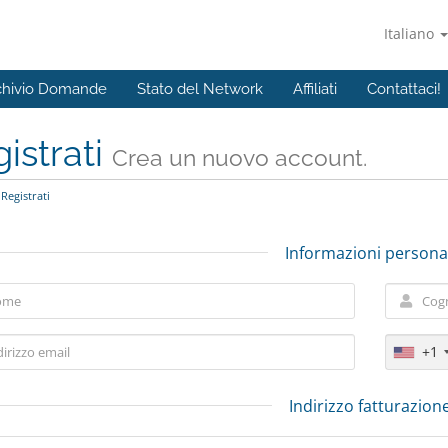
Italiano
chivio Domande
Stato del Network
Affiliati
Contattaci!
istrati
Crea un nuovo account.
Registrati
Informazioni personal
+1
Indirizzo fatturazion